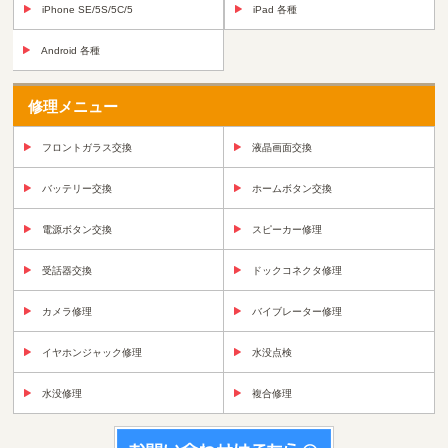
iPhone SE/5S/5C/5
iPad 各種
Android 各種
修理メニュー
フロントガラス交換
液晶画面交換
バッテリー交換
ホームボタン交換
電源ボタン交換
スピーカー修理
受話器交換
ドックコネクタ修理
カメラ修理
バイブレーター修理
イヤホンジャック修理
水没点検
水没修理
複合修理