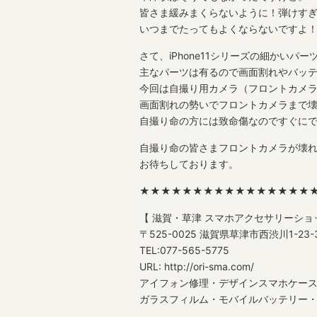
皆さま緩みまくらないように！弾けす
いつまでたってもよくならないですよ
さて、iPhone11シリーズの細かいパ
主なパーツは有るので画面割れやバッ
今回は自撮り用カメラ（フロントカメ
画面割れの勢いでフロントカメラまで
自撮り命の方には致命傷なのですぐに
自撮り命の皆さまフロントカメラが壊
お待ちしております。
★★★★★★★★★★★★★★★★
【 滋賀・草津 スマホアクセサリーショ
〒525-0025 滋賀県草津市西渋川1-2
TEL:077-565-5775
URL: http://ori-sma.com/
アイフォン修理・デザインスマホケー
ガラスフィルム・モバイルバッテリー・格