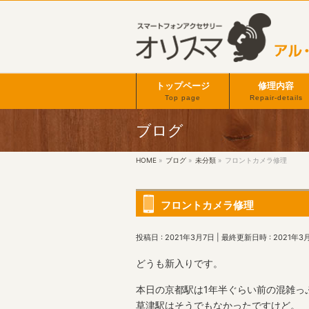
トップページ
修理内容
Top page
Repair-details
ブログ
HOME
»
ブログ
»
未分類
»
フロントカメラ修理
フロントカメラ修理
投稿日 : 2021年3月7日
最終更新日時 : 2021年3
どうも新入りです。
本日の京都駅は1年半ぐらい前の混雑っ
草津駅はそうでもなかったですけど。