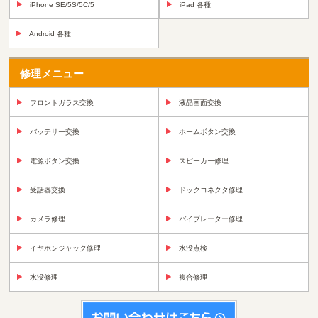
iPhone SE/5S/5C/5
iPad 各種
Android 各種
修理メニュー
フロントガラス交換
液晶画面交換
バッテリー交換
ホームボタン交換
電源ボタン交換
スピーカー修理
受話器交換
ドックコネクタ修理
カメラ修理
バイブレーター修理
イヤホンジャック修理
水没点検
水没修理
複合修理