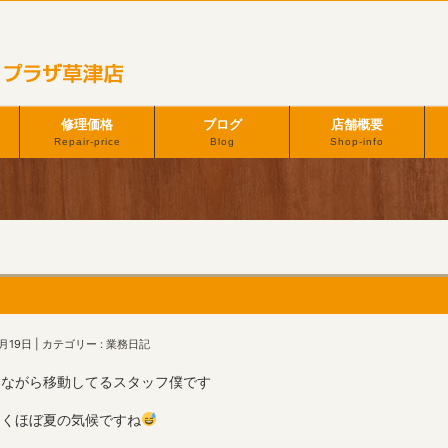
修理価格
ブログ
店舗概要
Repair-price
Blog
Shop-info
月19日
カテゴリー :
業務日記
いながら移動してるスタッフ僕です
なくほぼ夏の気候ですね