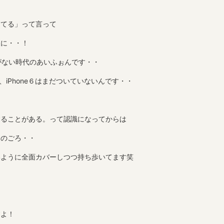
ってる」って言って
室に・・！
能がない時代のあいふぉんです・・
ど、iPhone６はまだついていないんです・・
することがある。って認識になってからは
このごろ・・
いように全面カバーしつつ持ち歩いてます笑
すよ！