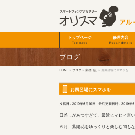
トップページ
修理内容
Top page
Repair-details
ブログ
HOME
»
ブログ
»
業務日記
»
お風呂場にスマホを
お風呂場にスマホを
投稿日 : 2019年6月19日
最終更新日時 : 2019年6
日差しがあつすぎて、最近ヒィヒィ言
６月、紫陽花をゆっくりと楽しむ間も