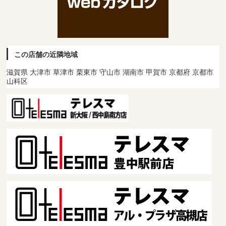
この店舗の近隣地域
滋賀県 大津市 草津市 栗東市 守山市 湖南市 甲賀市 京都府 京都市
山科区