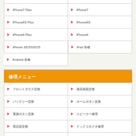
iPhone7 Plus
iPhone7
iPhone6S Plus
iPhone6S
iPhone6 Plus
iPhone6
iPhone SE/5S/5C/5
iPad 各種
Android 各種
修理メニュー
フロントガラス交換
液晶画面交換
バッテリー交換
ホームボタン交換
電源ボタン交換
スピーカー修理
受話器交換
ドックコネクタ修理