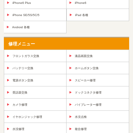
iPhone6 Plus
iPhone6
iPhone SE/5S/5C/5
iPad 各種
Android 各種
修理メニュー
フロントガラス交換
液晶画面交換
バッテリー交換
ホームボタン交換
電源ボタン交換
スピーカー修理
受話器交換
ドックコネクタ修理
カメラ修理
バイブレーター修理
イヤホンジャック修理
水没点検
水没修理
複合修理