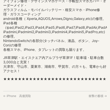
アイフォン修理・デザインスマホケース・手帳型スマホカバー・オ
ーダーメイド・
ガラスフィルム・モバイルバッテリー・格安スマホ・iPhone修
理・ガラスコーティング
android各種（ Xperia,AQUOS,Arrows,Digno,Galaxy,etc)の修理。
iPad各種
（ipad,iPad2,iPad3,iPad4,iPad5,iPad6,iPad7,iPad8,iPadAir,iPadAir2
iPadmini,iPadmimi2,iPadmini3,iPadmini4,iPadmini5,iPadPro,etc)
の修理。
NintendoSwitchの各部分(タッチパネル、液晶、ボタン、Joy-
Con)の修理
各種スマホ、iPhone、タブレットの買取も賜ります。
JR草津駅・エイスクエア内アルプラザ草津1F！駐車場・駐車台数
3,000台と充実！
大津市、守山市、栗東市、湖南市、甲賀市、の方々も、電車から好
アクセス！
★★★★★★★★★★★★★★★★★★★★★★★★★★★★
←
iPhone 高価買取
衝撃の蓄積
→