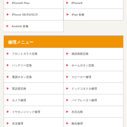
iPhone6 Plus
iPhone6
iPhone SE/5S/5C/5
iPad 各種
Android 各種
修理メニュー
フロントガラス交換
液晶画面交換
バッテリー交換
ホームボタン交換
電源ボタン交換
スピーカー修理
受話器交換
ドックコネクタ修理
カメラ修理
バイブレーター修理
イヤホンジャック修理
水没点検
水没修理
複合修理