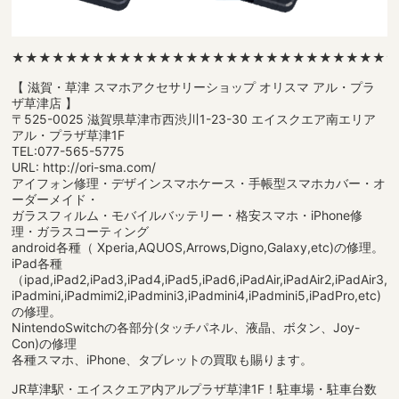
★★★★★★★★★★★★★★★★★★★★★★★★★★★★
【 滋賀・草津 スマホアクセサリーショップ オリスマ アル・プラ
ザ草津店 】
〒525-0025 滋賀県草津市西渋川1-23-30 エイスクエア南エリア
アル・プラザ草津1F
TEL:077-565-5775
URL: http://ori-sma.com/
アイフォン修理・デザインスマホケース・手帳型スマホカバー・オ
ーダーメイド・
ガラスフィルム・モバイルバッテリー・格安スマホ・iPhone修
理・ガラスコーティング
android各種（ Xperia,AQUOS,Arrows,Digno,Galaxy,etc)の修理。
iPad各種
（ipad,iPad2,iPad3,iPad4,iPad5,iPad6,iPadAir,iPadAir2,iPadAir3,
iPadmini,iPadmimi2,iPadmini3,iPadmini4,iPadmini5,iPadPro,etc)
の修理。
NintendoSwitchの各部分(タッチパネル、液晶、ボタン、Joy-
Con)の修理
各種スマホ、iPhone、タブレットの買取も賜ります。
JR草津駅・エイスクエア内アルプラザ草津1F！駐車場・駐車台数