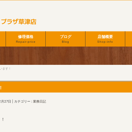
修理価格
ブログ
店舗概要
Repair-price
Blog
Shop-info
います！
！
2月27日
カテゴリー :
業務日記
！！