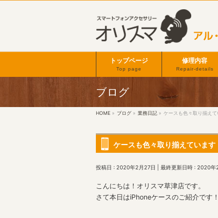
トップページ
修理内容
Top page
Repair-details
ブログ
HOME
»
ブログ
»
業務日記
»
ケースも色々取り揃えて
ケースも色々取り揃えています
投稿日 : 2020年2月27日
最終更新日時 : 2020年
こんにちは！オリスマ草津店です。
さて本日はiPhoneケースのご紹介です