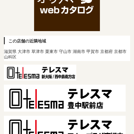
この店舗の近隣地域
滋賀県 大津市 草津市 栗東市 守山市 湖南市 甲賀市 京都府 京都市
山科区