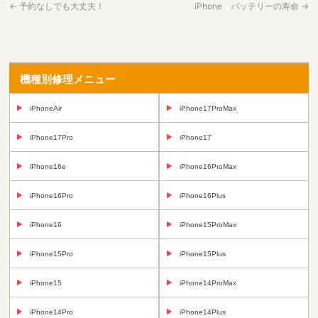
←
予約なしでも大丈夫！
iPhone バッテリーの寿命
→
機種別修理メニュー
iPhoneAir
iPhone17ProMax
iPhone17Pro
iPhone17
iPhone16e
iPhone16ProMax
iPhone16Pro
iPhone16Plus
iPhone16
iPhone15ProMax
iPhone15Pro
iPhone15Plus
iPhone15
iPhone14ProMax
iPhone14Pro
iPhone14Plus