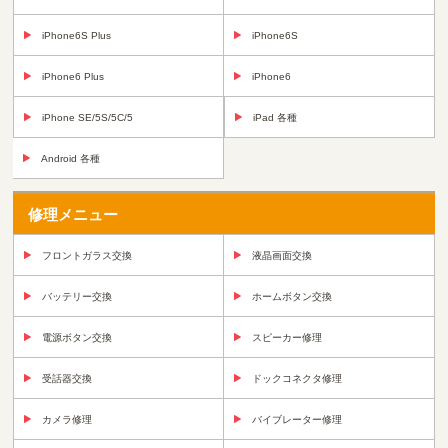
iPhone6S Plus
iPhone6S
iPhone6 Plus
iPhone6
iPhone SE/5S/5C/5
iPad 各種
Android 各種
修理メニュー
フロントガラス交換
液晶画面交換
バッテリー交換
ホームボタン交換
電源ボタン交換
スピーカー修理
受話器交換
ドックコネクタ修理
カメラ修理
バイブレーター修理