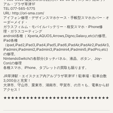
アル・プラザ草津1F
TEL:077-565-5775
URL: http://ori-sma.com/
アイフォン修理・デザインスマホケース・手帳型スマホカバー・オ
ーダーメイド・
ガラスフィルム・モバイルバッテリー・格安スマホ・iPhone修
理・ガラスコーティング
android各種（ Xperia,AQUOS,Arrows,Digno,Galaxy,etc)の修理。
iPad各種
（ipad,iPad2,iPad3,iPad4,iPad5,iPad6,iPadAir,iPadAir2,iPadAir3,
iPadmini,iPadmimi2,iPadmini3,iPadmini4,iPadmini5,iPadPro,etc)
の修理。
NintendoSwitchの各部分(タッチパネル、液晶、ボタン、Joy-
Con)の修理
各種スマホ、iPhone、タブレットの買取も賜ります。
JR草津駅・エイスクエア内アルプラザ草津1F！駐車場・駐車台数
3,000台と充実！
大津市、守山市、栗東市、湖南市、甲賀市、の方々も、電車から好
アクセス！
★★★★★★★★★★★★★★★★★★★★★★★★★★★★