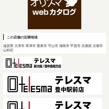
この店舗の近隣地域
滋賀県 大津市 草津市 栗東市 守山市 湖南市 甲賀市 京都府 京都市
山科区