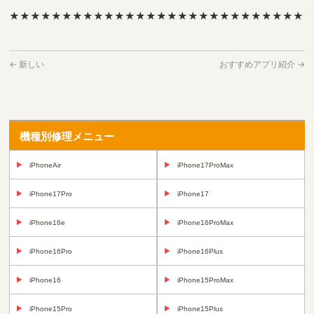
★★★★★★★★★★★★★★★★★★★★★★★★★★★★
←
新しい
おすすめアプリ紹介
→
機種別修理メニュー
iPhoneAir
iPhone17ProMax
iPhone17Pro
iPhone17
iPhone16e
iPhone16ProMax
iPhone16Pro
iPhone16Plus
iPhone16
iPhone15ProMax
iPhone15Pro
iPhone15Plus