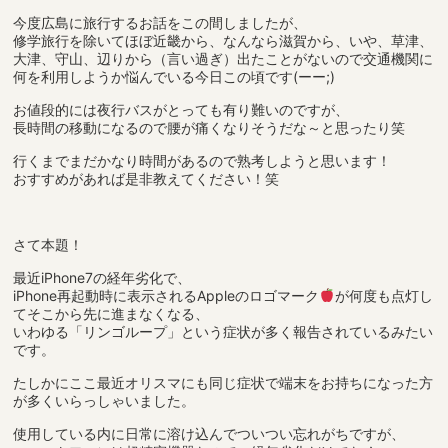
今度広島に旅行するお話をこの間しましたが、
修学旅行を除いてほぼ近畿から、なんなら滋賀から、いや、草津、
大津、守山、辺りから（言い過ぎ）出たことがないので交通機関に
何を利用しようか悩んでいる今日この頃です(ーー;)
お値段的には夜行バスがとっても有り難いのですが、
長時間の移動になるので腰が痛くなりそうだな～と思ったり笑
行くまでまだかなり時間があるので熟考しようと思います！
おすすめがあれば是非教えてください！笑
さて本題！
最近iPhone7の経年劣化で、
iPhone再起動時に表示されるAppleのロゴマーク
が何度も点灯し
てそこから先に進まなくなる、
いわゆる「リンゴループ」という症状が多く報告されているみたい
です。
たしかにここ最近オリスマにも同じ症状で端末をお持ちになった方
が多くいらっしゃいました。
使用している内に日常に溶け込んでついつい忘れがちですが、