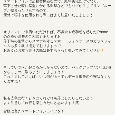
スマートフォンは超精密機器なので、経年劣化だけでなく、
落下させた時に基盤にかかる衝撃などでもバグが生じてリンゴルー
プが始まったりもするので、
屋外で端末を使用される際にはよく注意いたしましょう！
オリスマにご来店いただければ、不具合や違和感を感じたiPhone
の点検や調整のご相談も承ります♪
落下時の衝撃からスマホを守るスマートフォンケースやガラスフィ
ルムも多く取り揃えておりますので、
お近くにお立ち寄りの際は是非ちらっと覗いてみてください
そしていつ何が起こるかわからないので、バックアップだけは日頃
からこまめに取るようにしましょう！
これさえしておけば、いつ何があってもデータ損失の不安はなくな
りますね！
私も広島に行くときはくれぐれも落としたりしないよう、
よく注意して旅行を楽しみたいと思います！笑
皆様に良きスマートフォンライフを！