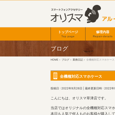
トップページ
修理内容
Top page
Repair-details
ブログ
HOME
»
ブログ
»
業務日記
»
全機種対応スマホケース
全機種対応スマホケース
投稿日 : 2022年9月26日
最終更新日時 : 2022年
こんにちは、オリスマ草津店です。
当店ではオリジナルの全機種対応スマ
本日も人気で何人ものお客様が購入し