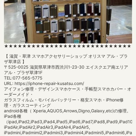
★★★★★★★★★★★★★★★★★★★★★★★★★★★★
【 滋賀・草津 スマホアクセサリーショップ オリスマ アル・プラ
ザ草津店 】
〒525-0025 滋賀県草津市西渋川1-23-30 エイスクエア南エリア
アル・プラザ草津1F
TEL:077-565-5775
URL: https://iphone-repair-kusatsu.com/
アイフォン修理・デザインスマホケース・手帳型スマホカバー・オ
ーダーメイド・
ガラスフィルム・モバイルバッテリー・格安スマホ・iPhone修
理・ガラスコーティング
android各種（ Xperia,AQUOS,Arrows,Digno,Galaxy,etc)の修理。
iPad各種
（ipad,iPad2,iPad3,iPad4,iPad5,iPad6,iPad7,iPad8,iPad9,iPad10,
iPadAir,iPadAir2,iPadAir3,iPadAir4,iPadAir5,
iPadmini,iPadmimi2,iPadmini3,iPadmini4,iPadmini5,iPadmini6,iPad