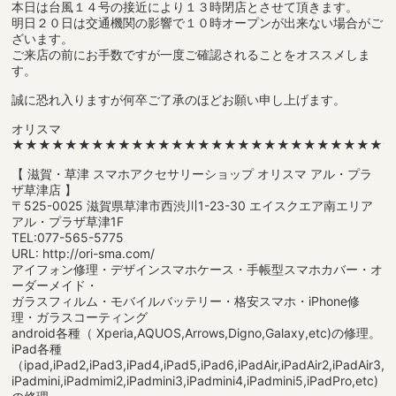
本日は台風１４号の接近により１３時閉店とさせて頂きます。
明日２０日は交通機関の影響で１０時オープンが出来ない場合がご
ざいます。
ご来店の前にお手数ですが一度ご確認されることをオススメしま
す。
誠に恐れ入りますが何卒ご了承のほどお願い申し上げます。
オリスマ
★★★★★★★★★★★★★★★★★★★★★★★★★★★★
【 滋賀・草津 スマホアクセサリーショップ オリスマ アル・プラ
ザ草津店 】
〒525-0025 滋賀県草津市西渋川1-23-30 エイスクエア南エリア
アル・プラザ草津1F
TEL:077-565-5775
URL: http://ori-sma.com/
アイフォン修理・デザインスマホケース・手帳型スマホカバー・オ
ーダーメイド・
ガラスフィルム・モバイルバッテリー・格安スマホ・iPhone修
理・ガラスコーティング
android各種（ Xperia,AQUOS,Arrows,Digno,Galaxy,etc)の修理。
iPad各種
（ipad,iPad2,iPad3,iPad4,iPad5,iPad6,iPadAir,iPadAir2,iPadAir3,
iPadmini,iPadmimi2,iPadmini3,iPadmini4,iPadmini5,iPadPro,etc)