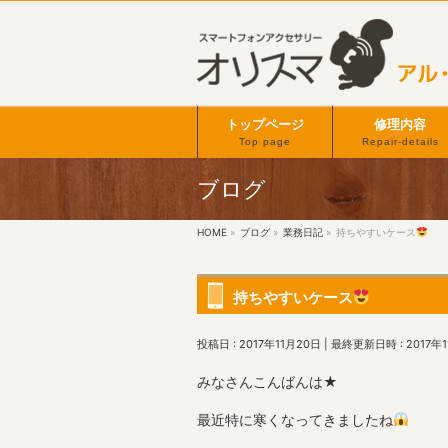
トップページ
修理内容
Top page
Repair-details
ブログ
HOME
»
ブログ
»
業務日記
»
持ちやすいケース
持ちやすいケース
投稿日 : 2017年11月20日
最終更新日時 : 2017年
みなさんこんばんは★
最近特に寒くなってきましたね