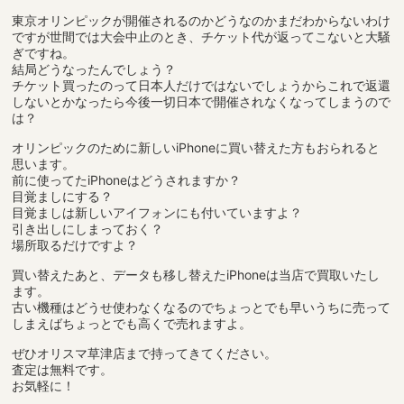
東京オリンピックが開催されるのかどうなのかまだわからないわけ
ですが世間では大会中止のとき、チケット代が返ってこないと大騒
ぎですね。
結局どうなったんでしょう？
チケット買ったのって日本人だけではないでしょうからこれで返還
しないとかなったら今後一切日本で開催されなくなってしまうので
は？
オリンピックのために新しいiPhoneに買い替えた方もおられると
思います。
前に使ってたiPhoneはどうされますか？
目覚ましにする？
目覚ましは新しいアイフォンにも付いていますよ？
引き出しにしまっておく？
場所取るだけですよ？
買い替えたあと、データも移し替えたiPhoneは当店で買取いたし
ます。
古い機種はどうせ使わなくなるのでちょっとでも早いうちに売って
しまえばちょっとでも高くで売れますよ。
ぜひオリスマ草津店まで持ってきてください。
査定は無料です。
お気軽に！