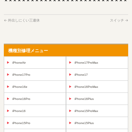
←
外出しにくい三連休
スイッチ
→
機種別修理メニュー
iPhoneAir
iPhone17ProMax
iPhone17Pro
iPhone17
iPhone16e
iPhone16ProMax
iPhone16Pro
iPhone16Plus
iPhone16
iPhone15ProMax
iPhone15Pro
iPhone15Plus