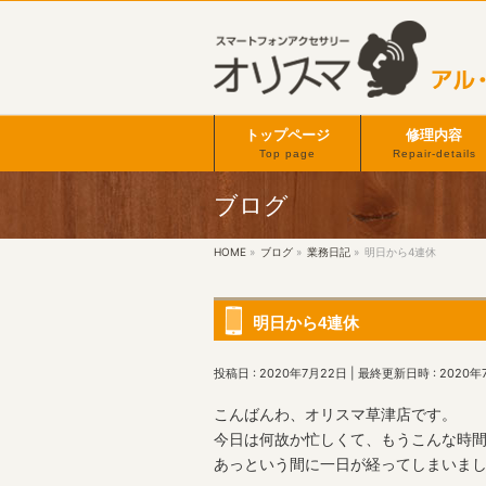
トップページ
修理内容
Top page
Repair-details
ブログ
HOME
»
ブログ
»
業務日記
»
明日から4連休
明日から4連休
投稿日 : 2020年7月22日
最終更新日時 : 2020年
こんばんわ、オリスマ草津店です。
今日は何故か忙しくて、もうこんな時
あっという間に一日が経ってしまいま