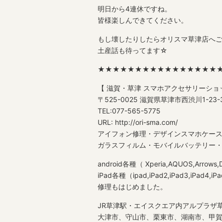
明日から4連休ですね。
皆様楽しんできてください。
もし壊したりしたらオリスマ草津店へ
土産話も待ってます☆
★★★★★★★★★★★★★★★★
【 滋賀・草津 スマホアクセサリーショ
〒525-0025 滋賀県草津市西渋川1-2
TEL:077-565-5775
URL: http://ori-sma.com/
アイフォン修理・デザインスマホケー
ガラスフィルム・モバイルバッテリー・格安
android各種（ Xperia,AQUOS,Arro
iPad各種（ipad,iPad2,iPad3,iPad4,iPad Ai
修理もはじめました。
JR草津駅・エイスクエア内アルプラザ草
大津市、守山市、栗東市、湖南市、甲