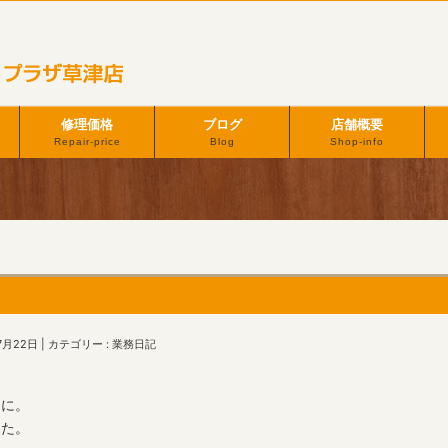
修理価格
ブログ
店舗概要
Repair-price
Blog
Shop-info
7月22日
カテゴリー :
業務日記
間に。
した。