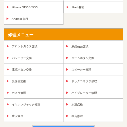
iPhone SE/5S/5C/5
iPad 各種
Android 各種
修理メニュー
フロントガラス交換
液晶画面交換
バッテリー交換
ホームボタン交換
電源ボタン交換
スピーカー修理
受話器交換
ドックコネクタ修理
カメラ修理
バイブレーター修理
イヤホンジャック修理
水没点検
水没修理
複合修理