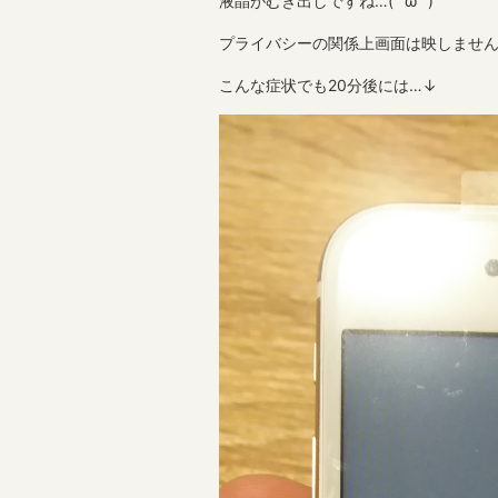
液晶がむき出しですね…( ˘ω˘ )
プライバシーの関係上画面は映しませ
こんな症状でも20分後には…↓