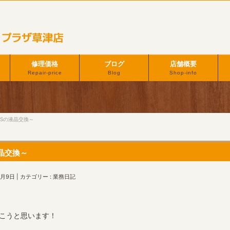
修理価格
ブログ
店舗概要
Repair-price
Blog
Shop-info
６Sの液晶交換～
液晶交換～
0月9日
カテゴリー :
業務日記
頂こうと思います！