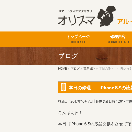
トップページ
修理内容
Top page
Repair-details
ブログ
HOME
»
ブログ
»
業務日記
»
本日の修理 ～iPhone
本日の修理 ～iPhone６Sの
投稿日 : 2017年10月7日
最終更新日時 : 2017年1
こんばんわ！
本日はiPhone６Sの液晶交換をさせて