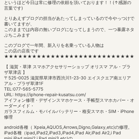
というほど今日は常に修理の依頼を頂いております！！(↑感謝の
言葉です)
とりあえずブログの担当があたってしまっているので今やっつけで
書いてますが、
このままでは内容の無いブログになってしまうので、一つ暴露ネタ
ぶちこみます
このブログで一年間、新入りを名乗っている人物は
この店の店長です
★★★★★★★★★★★★★★★★★★★★★★★★★★★★
【 滋賀・草津 スマホアクセサリーショップ オリスマ アル・プラ
ザ草津店 】
〒525-0025 滋賀県草津市西渋川1-23-30 エイスクエア南エリア
アル・プラザ草津1F
TEL:077-565-5775
URL: https://iphone-repair-kusatsu.com/
アイフォン修理・デザインスマホケース・手帳型スマホカバー・オ
ーダーメイド・
ガラスフィルム・モバイルバッテリー・格安スマホ・SIM・iPhone
修理
android各種（ Xpeia,AQUOS,Arrows,Digno,Galaxy,etc)の修理。
iPad各種（ipad,iPad2,iPad3,iPad4,iPad Air,iPad Air2,i Pad
mini,iPad mimi2,i Pad mini3,etc)の