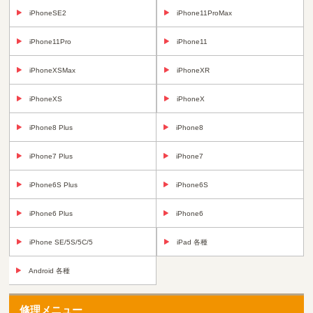
iPhoneSE2
iPhone11ProMax
iPhone11Pro
iPhone11
iPhoneXSMax
iPhoneXR
iPhoneXS
iPhoneX
iPhone8 Plus
iPhone8
iPhone7 Plus
iPhone7
iPhone6S Plus
iPhone6S
iPhone6 Plus
iPhone6
iPhone SE/5S/5C/5
iPad 各種
Android 各種
修理メニュー