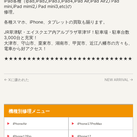
iPad各種（ipad,iPad2,iPad3,iPad4,iPad Air,iPad Air2,i Pad
mini,iPad mimi2,i Pad mini3,etc)の
修理。
各種スマホ、iPhone、タブレットの買取も賜ります。
JR草津駅・エイスクエア内アルプラザ草津1F！駐車場・駐車台数
3,000台と充実！
大津市、守山市、栗東市、湖南市、甲賀市、近江八幡市の方々も、
電車から好アクセス！
★★★★★★★★★★★★★★★★★★★★★★★★★★★★
←
Xに嫌われた
NEW ARRIVAL
→
機種別修理メニュー
iPhoneAir
iPhone17ProMax
iPhone17Pro
iPhone17