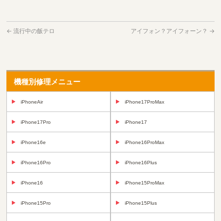
←
流行中の飯テロ
アイフォン？アイフォーン？
→
機種別修理メニュー
iPhoneAir
iPhone17ProMax
iPhone17Pro
iPhone17
iPhone16e
iPhone16ProMax
iPhone16Pro
iPhone16Plus
iPhone16
iPhone15ProMax
iPhone15Pro
iPhone15Plus