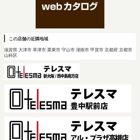
この店舗の近隣地域
滋賀県 大津市 草津市 栗東市 守山市 湖南市 甲賀市 京都府 京都市
山科区