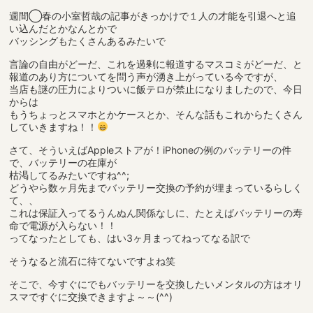
週間◯春の小室哲哉の記事がきっかけで１人の才能を引退へと追
い込んだとかなんとかで
バッシングもたくさんあるみたいで
言論の自由がどーだ、これを過剰に報道するマスコミがどーだ、と
報道のあり方についてを問う声が湧き上がっている今ですが、
当店も謎の圧力によりついに飯テロが禁止になりましたので、今日
からは
もうちょっとスマホとかケースとか、そんな話もこれからたくさん
していきますね！！
さて、そういえばAppleストアが！iPhoneの例のバッテリーの件
で、バッテリーの在庫が
枯渇してるみたいですね^^;
どうやら数ヶ月先までバッテリー交換の予約が埋まっているらしく
て、、
これは保証入ってるうんぬん関係なしに、たとえばバッテリーの寿
命で電源が入らない！！
ってなったとしても、はい3ヶ月まってねってなる訳で
そうなると流石に待てないですよね笑
そこで、今すぐにでもバッテリーを交換したいメンタルの方はオリ
スマですぐに交換できますよ～～(^^)