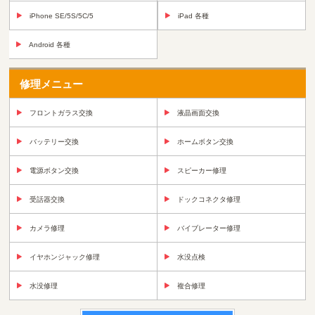
iPhone SE/5S/5C/5
iPad 各種
Android 各種
修理メニュー
フロントガラス交換
液晶画面交換
バッテリー交換
ホームボタン交換
電源ボタン交換
スピーカー修理
受話器交換
ドックコネクタ修理
カメラ修理
バイブレーター修理
イヤホンジャック修理
水没点検
水没修理
複合修理