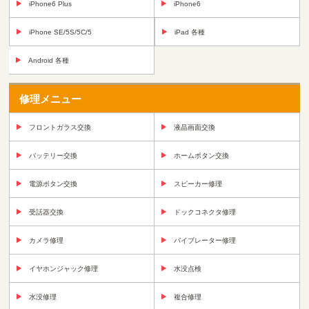
iPhone6 Plus
iPhone6
iPhone SE/5S/5C/5
iPad 各種
Android 各種
修理メニュー
フロントガラス交換
液晶画面交換
バッテリー交換
ホームボタン交換
電源ボタン交換
スピーカー修理
受話器交換
ドックコネクタ修理
カメラ修理
バイブレーター修理
イヤホンジャック修理
水没点検
水没修理
複合修理