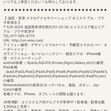
いつでもご来店ください！お待ちしております。
★★★★★★★★★★★★★★★★★★★★★★★★★★★★
【 滋賀・草津 スマホアクセサリーショップ オリスマ アル・プラ
ザ草津店 】
〒525-0025 滋賀県草津市西渋川1-23-30 エイスクエア南エリア
アル・プラザ草津1F
TEL:077-565-5775
URL: http://ori-sma.com/
アイフォン修理・デザインスマホケース・手帳型スマホカバー・オ
ーダーメイド・
ガラスフィルム・モバイルバッテリー・格安スマホ・iPhone修
理・ガラスコーティング
android各種（ Xperia,AQUOS,Arrows,Digno,Galaxy,etc)の修理。
iPad各種
（ipad,iPad2,iPad3,iPad4,iPad5,iPad6,iPadAir,iPadAir2,iPadAir3,
iPadmini,iPadmimi2,iPadmini3,iPadmini4,iPadmini5,iPadPro,etc)
の修理。
NintendoSwitchの各部分(タッチパネル、液晶、ボタン、Joy-
Con)の修理
各種スマホ、iPhone、タブレットの買取も賜ります。
JR草津駅・エイスクエア内アルプラザ草津1F！駐車場・駐車台数
3,000台と充実！
大津市、守山市、栗東市、湖南市、甲賀市、の方々も、電車から好