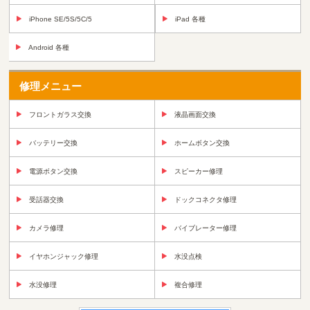
iPhone SE/5S/5C/5
iPad 各種
Android 各種
修理メニュー
フロントガラス交換
液晶画面交換
バッテリー交換
ホームボタン交換
電源ボタン交換
スピーカー修理
受話器交換
ドックコネクタ修理
カメラ修理
バイブレーター修理
イヤホンジャック修理
水没点検
水没修理
複合修理